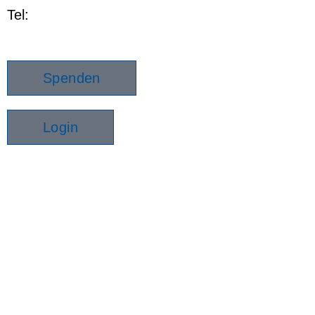
Tel:
+41 (0)61 985 99 33
info@leiern.ch
Spenden
Login
Impressum
Datenschutz
Beschwerdestellen
WordPress Cookie Hinweis von Real Cookie
Banner