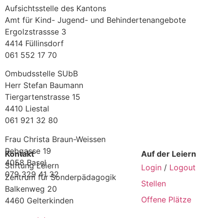
Aufsichtsstelle des Kantons
Amt für Kind- Jugend- und Behindertenangebote
Ergolzstrassse 3
4414 Füllinsdorf
061 552 17 70
Ombudsstelle SUbB
Herr Stefan Baumann
Tiergartenstrasse 15
4410 Liestal
061 921 32 80
Frau Christa Braun-Weissen
Rebgasse 19
Kontakt
Auf der Leiern
4058 Basel
Stiftung Leiern
Login
/
Logout
079 329 41 32
Zentrum für Sonderpädagogik
Stellen
Balkenweg 20
Offene Plätze
4460 Gelterkinden